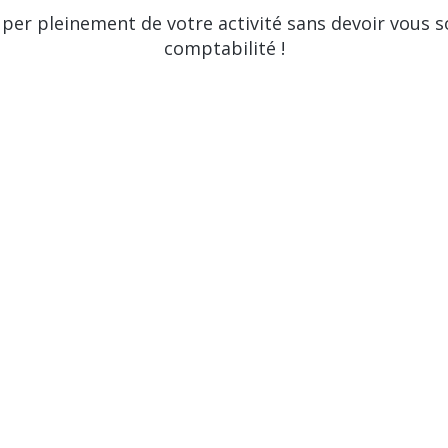
per pleinement de votre activité sans devoir vous so
comptabilité !
Un projet, une question ?
N'hésitez pas à nous contacter !
CONTACTEZ-NOUS