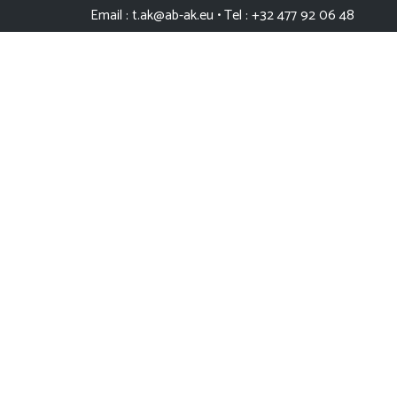
Email : t.ak@ab-ak.eu​​​​​​​ • Tel : +32 477 92 06 48