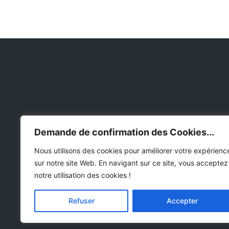
Notre fiduciaire AB’AK située à Bruxelles, vous assur
Demande de confirmation des Cookies...
de nombreux services pour une gestion optimale d
votre activité que vous soyez indépendant o
Nous utilisons des cookies pour améliorer votre expérienc
administrateur délégué d’une petite, moyenne o
grande entreprise.
sur notre site Web. En navigant sur ce site, vous acceptez
notre utilisation des cookies !
Refuser
Accepter