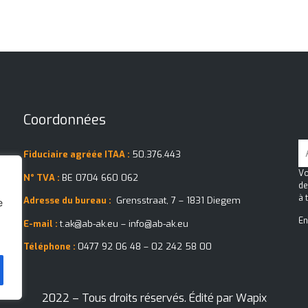
Coordonnées
Fiduciaire agréée ITAA :
50.376.443
e
Vo
N° TVA :
BE 0704 660 062
e
de
u
à 
Adresse du bureau :
Grensstraat, 7 – 1831 Diegem
e
u
En
E-mail :
t.ak@ab-ak.eu – info@ab-ak.eu
Téléphone :
0477 92 06 48 – 02 242 58 00
2022 – Tous droits réservés. Édité par
Wapix